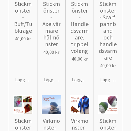
Stickm
Stickm
Stickm
Stickm
önster
önster
önster
önster
-
-
-
- Scarf,
Buff/Tu
Axelvär
Handle
pannb
bkrage
mare
dsvärm
and
hålmö
are,
och
40,00 kr
nster
trippel
handle
volang
dsvärm
40,00 kr
are
40,00 kr
40,00 kr
Lägg till i varukorg
Lägg till i varukorg
Lägg till i varukorg
Lägg till i var
Stickm
Virkmö
Virkmö
Stickm
önster
nster -
nster -
önster