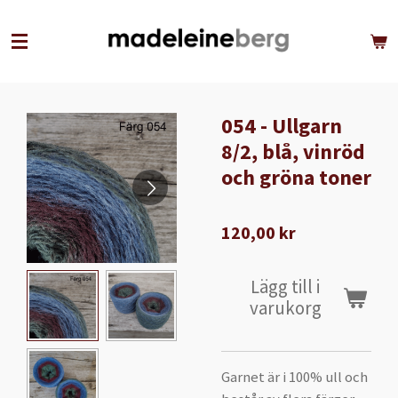
Hoppa
till
huvudinnehållet
054 - Ullgarn
8/2, blå, vinröd
och gröna toner
120,00 kr
Lägg till i
varukorg
Garnet är i 100% ull och