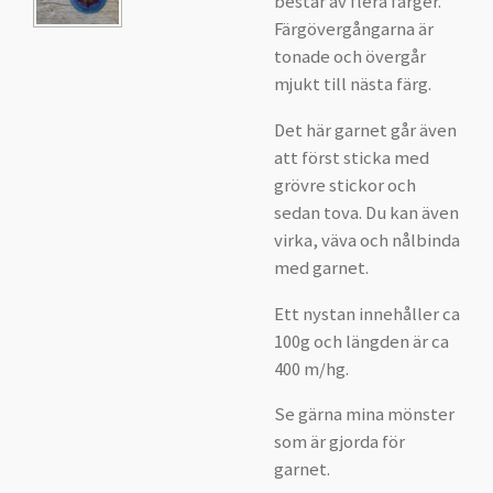
består av flera färger.
Färgövergångarna är
tonade och övergår
mjukt till nästa färg.
Det här garnet går även
att först sticka med
grövre stickor och
sedan tova. Du kan även
virka, väva och nålbinda
med garnet.
Ett nystan innehåller ca
100g och längden är ca
400 m/hg.
Se gärna mina mönster
som är gjorda för
garnet.