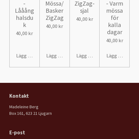
-
Mössa/
ZigZag-
- Varm
Lååång
Basker
sjal
mössa
halsdu
ZigZag
för
40,00 kr
k
kalla
40,00 kr
dagar
40,00 kr
40,00 kr
Lägg till i varukorg
Lägg till i varukorg
Lägg till i varukorg
Lägg till i var
Kontakt
Madeleine Berg
Box 161, 623 21 Ljugarn
E-post