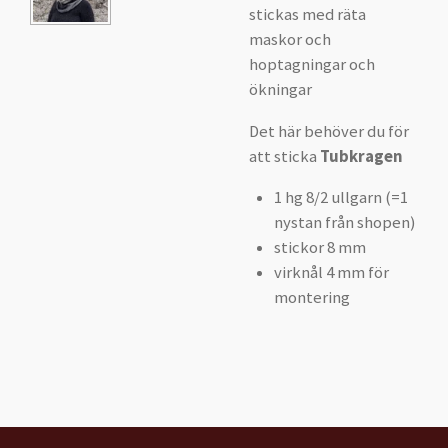
stickas med räta
maskor och
hoptagningar och
ökningar
Det här behöver du för
att sticka
Tubkragen
1 hg 8/2 ullgarn (=1
nystan från shopen)
stickor 8 mm
virknål 4 mm för
montering