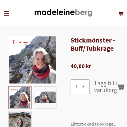
Hoppa
till
huvudinnehållet
Stickmönster -
Buff/Tubkrage
40,00 kr
Lägg till i
varukorg
Lättstickad tubkrage,