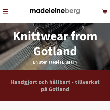
Hoppa
till
huvudinnehållet
Knittwear from
Gotland
En liten ateljé i Ljugarn
Handgjort och hållbart - tillverkat
på Gotland