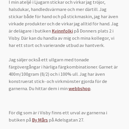
I min ateljé i Ljugarn stickar och virkar jag tröjor,
halsdukar, handledsvärmare och mer därtill. Jag
stickar både för hand och på stickmaskin, jag har även
virkade produkter och de virkar jag alltid för hand. Jag
är delägare i butiken
Kvinnfolki
på Donners plats 2 i
Visby. Där kan du handla av mig och mina kollegor, vi
har ett stort och varierande utbud av hantverk.
Jag säljer också ett ullgarn med tonade
färgövergångar i härliga färgkombinationer. Garnet är
400m/100gram (8/2) och i 100% ull. Jag har även
konstruerat stick- och virkmönster gjorda för de
garnerna. Du hittar dem i min
webbshop
.
För dig som är i Visby finns ett urval av garnerna i
butiken på
By Mårs
på Adelsgatan 27.