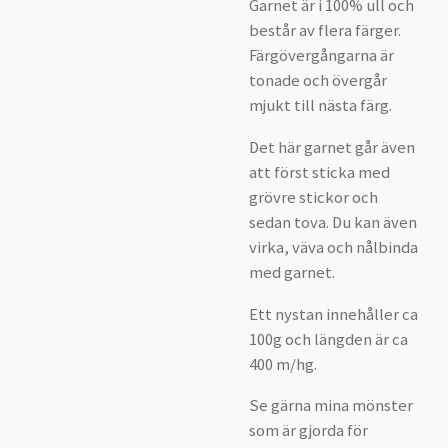
Garnet är i 100% ull och
består av flera färger.
Färgövergångarna är
tonade och övergår
mjukt till nästa färg.
Det här garnet går även
att först sticka med
grövre stickor och
sedan tova. Du kan även
virka, väva och nålbinda
med garnet.
Ett nystan innehåller ca
100g och längden är ca
400 m/hg.
Se gärna mina mönster
som är gjorda för