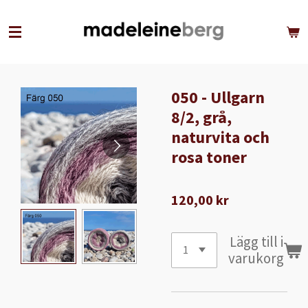
Hoppa
till
huvudinnehållet
050 - Ullgarn
8/2, grå,
naturvita och
rosa toner
120,00 kr
Lägg till i
varukorg