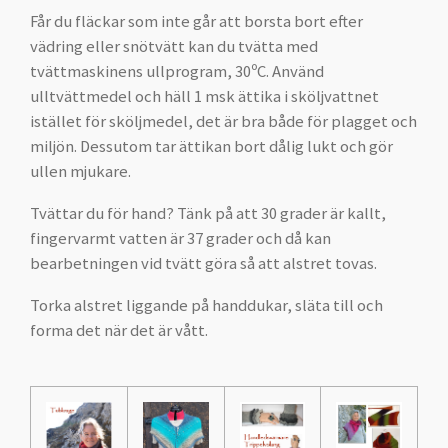
Får du fläckar som inte går att borsta bort efter
vädring eller snötvätt kan du tvätta med
tvättmaskinens ullprogram, 30ºC. Använd
ulltvättmedel och häll 1 msk ättika i sköljvattnet
istället för sköljmedel, det är bra både för plagget och
miljön. Dessutom tar ättikan bort dålig lukt och gör
ullen mjukare.
Tvättar du för hand? Tänk på att 30 grader är kallt,
fingervarmt vatten är 37 grader och då kan
bearbetningen vid tvätt göra så att alstret tovas.
Torka alstret liggande på handdukar, släta till och
forma det när det är vått.