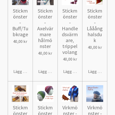
Stickm
Stickm
Stickm
Stickm
önster
önster
önster
önster
-
-
-
-
Buff/Tu
Axelvär
Handle
Lååång
bkrage
mare
dsvärm
halsdu
hålmö
are,
k
40,00 kr
nster
trippel
40,00 kr
volang
40,00 kr
40,00 kr
Lägg till i varukorg
Lägg till i varukorg
Lägg till i varukorg
Lägg till i var
Stickm
Stickm
Virkmö
Virkmö
önster
önster
nster -
nster -