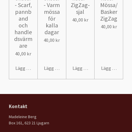
- Scarf,
- Varm
ZigZag-
Mössa/
pannb
mössa
sjal
Basker
and
för
ZigZag
40,00 kr
och
kalla
40,00 kr
handle
dagar
dsvärm
40,00 kr
are
40,00 kr
Lägg till i varukorg
Lägg till i varukorg
Lägg till i varukorg
Lägg till i var
Kontakt
Madeleine Berg
Box 161, 623 21 Ljugarn