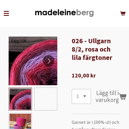
Hoppa
till
huvudinnehållet
026 - Ullgarn
8/2, rosa och
lila färgtoner
120,00 kr
Lägg till i
varukorg
Garnet är i 100% ull och