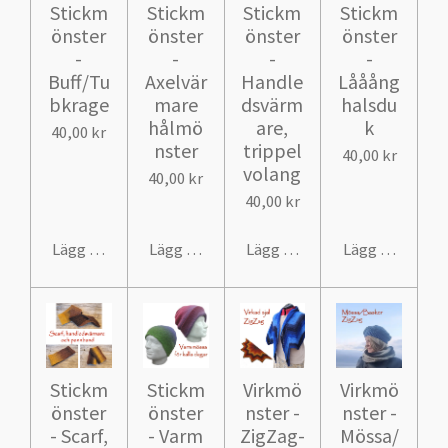
Stickm
Stickm
Stickm
Stickm
önster
önster
önster
önster
-
-
-
-
Buff/Tu
Axelvär
Handle
Lååång
bkrage
mare
dsvärm
halsdu
hålmö
are,
k
40,00 kr
nster
trippel
40,00 kr
volang
40,00 kr
40,00 kr
Lägg till i varukorg
Lägg till i varukorg
Lägg till i varukorg
Lägg till i var
Stickm
Stickm
Virkmö
Virkmö
önster
önster
nster -
nster -
- Scarf,
- Varm
ZigZag-
Mössa/