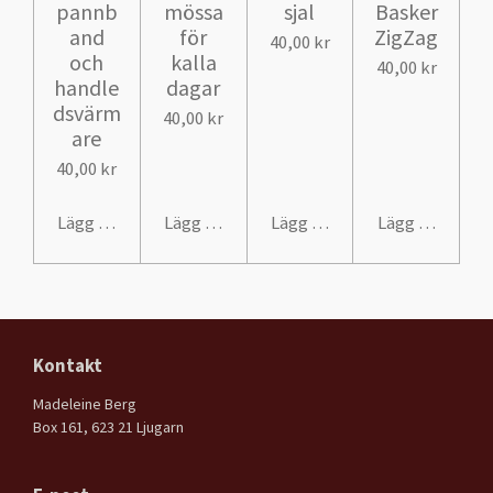
pannb
mössa
sjal
Basker
and
för
ZigZag
40,00 kr
och
kalla
40,00 kr
handle
dagar
dsvärm
40,00 kr
are
40,00 kr
Lägg till i varukorg
Lägg till i varukorg
Lägg till i varukorg
Lägg till i var
Kontakt
Madeleine Berg
Box 161, 623 21 Ljugarn