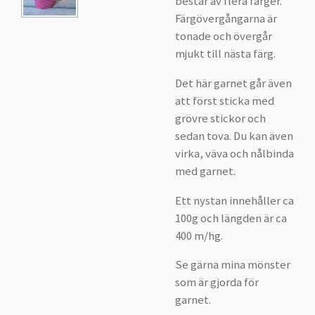
består av flera färger.
Färgövergångarna är
tonade och övergår
mjukt till nästa färg.
Det här garnet går även
att först sticka med
grövre stickor och
sedan tova. Du kan även
virka, väva och nålbinda
med garnet.
Ett nystan innehåller ca
100g och längden är ca
400 m/hg.
Se gärna mina mönster
som är gjorda för
garnet.