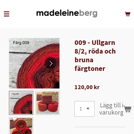
Hoppa
till
huvudinnehållet
009 - Ullgarn
8/2, röda och
bruna
färgtoner
120,00 kr
Lägg till i
varukorg