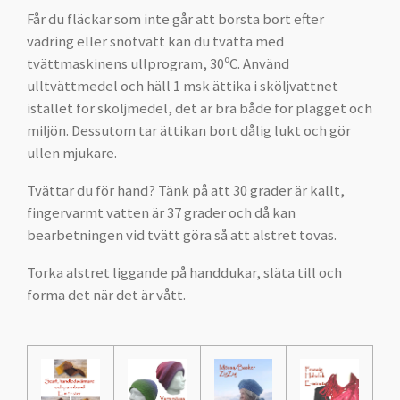
Får du fläckar som inte går att borsta bort efter
vädring eller snötvätt kan du tvätta med
tvättmaskinens ullprogram, 30ºC. Använd
ulltvättmedel och häll 1 msk ättika i sköljvattnet
istället för sköljmedel, det är bra både för plagget och
miljön. Dessutom tar ättikan bort dålig lukt och gör
ullen mjukare.
Tvättar du för hand? Tänk på att 30 grader är kallt,
fingervarmt vatten är 37 grader och då kan
bearbetningen vid tvätt göra så att alstret tovas.
Torka alstret liggande på handdukar, släta till och
forma det när det är vått.