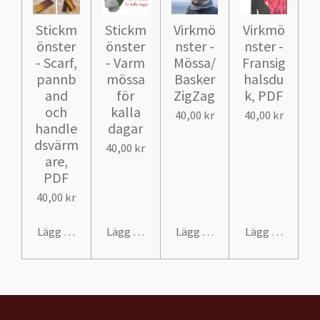
Stickm
Stickm
Virkmö
Virkmö
önster
önster
nster -
nster -
- Scarf,
- Varm
Mössa/
Fransig
pannb
mössa
Basker
halsdu
and
för
ZigZag
k, PDF
och
kalla
40,00 kr
40,00 kr
handle
dagar
dsvärm
40,00 kr
are,
PDF
40,00 kr
Lägg till i varukorg
Lägg till i varukorg
Lägg till i varukorg
Lägg till i var