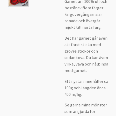
Garnet är i 100% ull och
består av flera färger.
Färgövergångarna är
tonade och övergår
mjukt till nästa färg.
Det här garnet går även
att först sticka med
grövre stickor och
sedan tova. Du kan även
virka, väva och nålbinda
med garnet.
Ett nystan innehåller ca
100g och längden är ca
400 m/hg.
Se gärna mina mönster
som är gjorda för