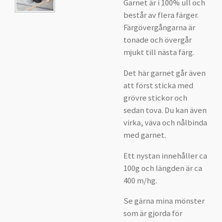
Garnet är i 100% ull och
består av flera färger.
Färgövergångarna är
tonade och övergår
mjukt till nästa färg.
Det här garnet går även
att först sticka med
grövre stickor och
sedan tova. Du kan även
virka, väva och nålbinda
med garnet.
Ett nystan innehåller ca
100g och längden är ca
400 m/hg.
Se gärna mina mönster
som är gjorda för