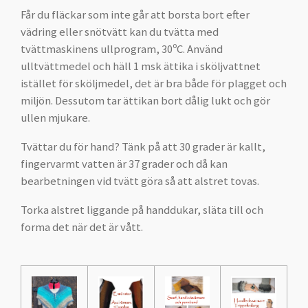
Får du fläckar som inte går att borsta bort efter
vädring eller snötvätt kan du tvätta med
tvättmaskinens ullprogram, 30ºC. Använd
ulltvättmedel och häll 1 msk ättika i sköljvattnet
istället för sköljmedel, det är bra både för plagget och
miljön. Dessutom tar ättikan bort dålig lukt och gör
ullen mjukare.
Tvättar du för hand? Tänk på att 30 grader är kallt,
fingervarmt vatten är 37 grader och då kan
bearbetningen vid tvätt göra så att alstret tovas.
Torka alstret liggande på handdukar, släta till och
forma det när det är vått.