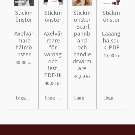
Stickm
Stickm
Stickm
Stickm
önster
önster
önster
önster
-
-
- Scarf,
-
Axelvär
Axelvär
pannb
Lååång
mare
mare
and
halsdu
hålmö
för
och
k, PDF
nster
vardag
handle
40,00 kr
och
dsvärm
40,00 kr
fest,
are
PDF-fil
40,00 kr
40,00 kr
Lägg till i varukorg
Lägg till i varukorg
Lägg till i varukorg
Lägg till i var