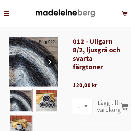
Hoppa
till
huvudinnehållet
012 - Ullgarn
8/2, ljusgrå och
svarta
färgtoner
120,00 kr
Lägg till i
varukorg