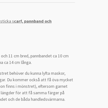
sticka s
carf, pannband och
ng och 11 cm bred, pannbandet ca 10 cm
a ca 14 cm långa.
stret behöver du kunna lyfta maskor,
ngar. Du kommer också att få öva mycket
tion finns i mönstret), eftersom garnet
 längder för att få samma färger på
det och de båda handledsvärmarna.