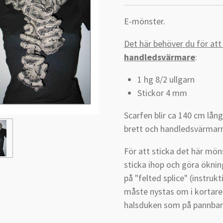
E-mönster.
Det här behöver du för att 
handledsvärmare
:
1 hg 8/2 ullgarn
Stickor 4 mm
Scarfen blir ca 140 cm lå
brett och handledsvärmarn
För att sticka det här mön
sticka ihop och göra ökni
på "felted splice" (instruk
måste nystas om i kortare
halsduken som på pannban