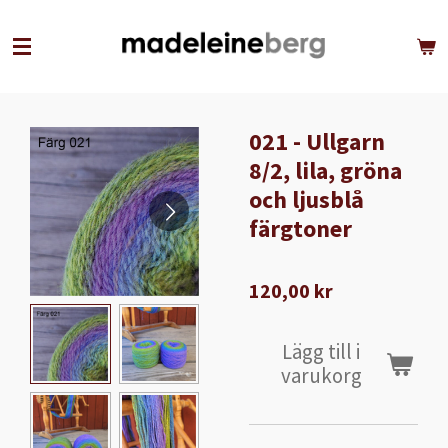
Hoppa
till
huvudinnehållet
021 - Ullgarn
8/2, lila, gröna
och ljusblå
färgtoner
120,00 kr
Lägg till i
varukorg