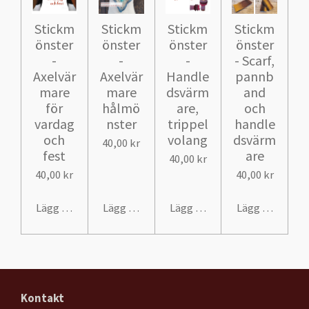
Stickm
Stickm
Stickm
Stickm
önster
önster
önster
önster
-
-
-
- Scarf,
Axelvär
Axelvär
Handle
pannb
mare
mare
dsvärm
and
för
hålmö
are,
och
vardag
nster
trippel
handle
och
volang
dsvärm
40,00 kr
fest
are
40,00 kr
40,00 kr
40,00 kr
Lägg till i varukorg
Lägg till i varukorg
Lägg till i varukorg
Lägg till i var
Kontakt