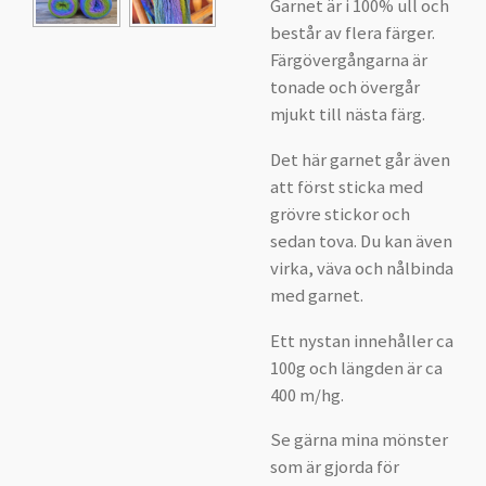
Garnet är i 100% ull och
består av flera färger.
Färgövergångarna är
tonade och övergår
mjukt till nästa färg.
Det här garnet går även
att först sticka med
grövre stickor och
sedan tova. Du kan även
virka, väva och nålbinda
med garnet.
Ett nystan innehåller ca
100g och längden är ca
400 m/hg.
Se gärna mina mönster
som är gjorda för