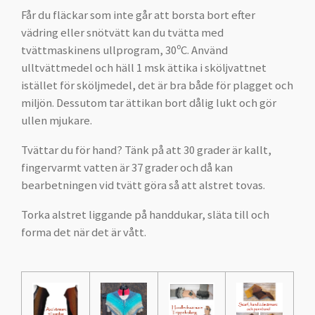
Får du fläckar som inte går att borsta bort efter
vädring eller snötvätt kan du tvätta med
tvättmaskinens ullprogram, 30ºC. Använd
ulltvättmedel och häll 1 msk ättika i sköljvattnet
istället för sköljmedel, det är bra både för plagget och
miljön. Dessutom tar ättikan bort dålig lukt och gör
ullen mjukare.
Tvättar du för hand? Tänk på att 30 grader är kallt,
fingervarmt vatten är 37 grader och då kan
bearbetningen vid tvätt göra så att alstret tovas.
Torka alstret liggande på handdukar, släta till och
forma det när det är vått.