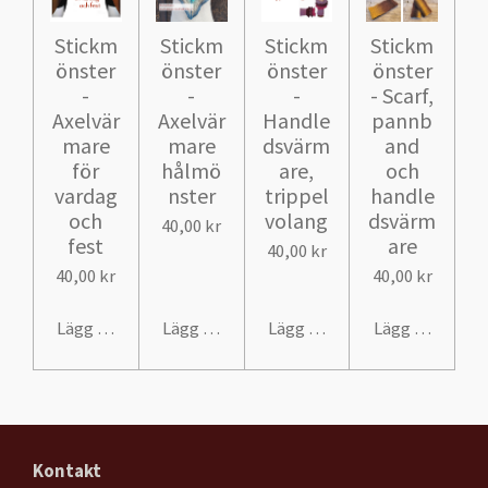
Stickm
Stickm
Stickm
Stickm
önster
önster
önster
önster
-
-
-
- Scarf,
Axelvär
Axelvär
Handle
pannb
mare
mare
dsvärm
and
för
hålmö
are,
och
vardag
nster
trippel
handle
och
volang
dsvärm
40,00 kr
fest
are
40,00 kr
40,00 kr
40,00 kr
Lägg till i varukorg
Lägg till i varukorg
Lägg till i varukorg
Lägg till i var
Kontakt