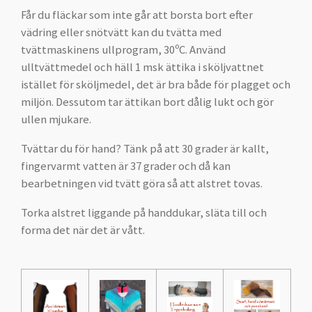
Får du fläckar som inte går att borsta bort efter
vädring eller snötvätt kan du tvätta med
tvättmaskinens ullprogram, 30ºC. Använd
ulltvättmedel och häll 1 msk ättika i sköljvattnet
istället för sköljmedel, det är bra både för plagget och
miljön. Dessutom tar ättikan bort dålig lukt och gör
ullen mjukare.
Tvättar du för hand? Tänk på att 30 grader är kallt,
fingervarmt vatten är 37 grader och då kan
bearbetningen vid tvätt göra så att alstret tovas.
Torka alstret liggande på handdukar, släta till och
forma det när det är vått.