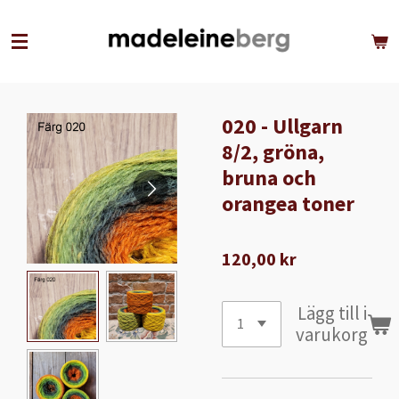
Hoppa
till
huvudinnehållet
020 - Ullgarn
8/2, gröna,
bruna och
orangea toner
120,00 kr
Lägg till i
varukorg