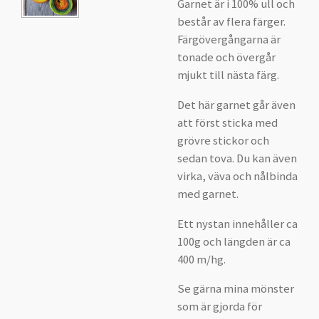
Garnet är i 100% ull och
består av flera färger.
Färgövergångarna är
tonade och övergår
mjukt till nästa färg.
Det här garnet går även
att först sticka med
grövre stickor och
sedan tova. Du kan även
virka, väva och nålbinda
med garnet.
Ett nystan innehåller ca
100g och längden är ca
400 m/hg.
Se gärna mina mönster
som är gjorda för